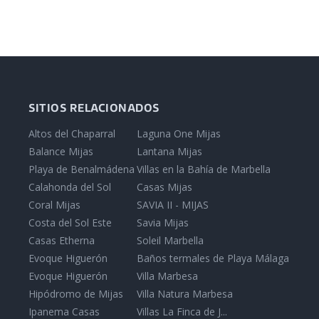
SITIOS RELACIONADOS
Altos del Chaparral
Laguna One Mijas
Balance Mijas
Lantana Mijas
Playa de Benalmádena
Villas en la Bahía de Marbella
Calahonda del Sol
Casas Mijas
Coral Mijas
SAVIA II - MIJAS
Costa del Sol Este
Savia Mijas
Casas Etherna
Soleil Marbella
Evoque Higuerón
Baños termales de Playa Málaga
Evoque Higuerón
Villa Marbesa
Hipódromo de Mijas
Villa Natura Marbesa
Ipanema Casas
Villas La Finca de J...