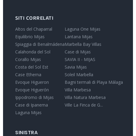
SITI CORRELATI
Altos del Chaparral
Laguna One Mijas
Equilibrio Mijas
Lantana Mijas
Spiaggia di Benalmádena
Marbella Bay Villas
Calahonda del Sol
Case di Mijas
Corallo Mijas
SAVIA II - MIJAS
Costa del Sol Est
Savia Mijas
Case Etherna
Soleil Marbella
Evoque Higueron
Bagni termali di Playa Málaga
Evoque Higuerón
Villa Marbesa
Ippodromo di Mijas
Villa Natura Marbesa
Case di Ipanema
Ville La Finca de G...
Laguna Mijas
SINISTRA