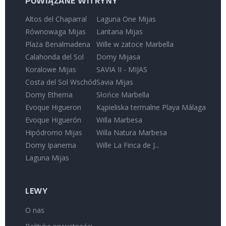
POWIĄZANE WITRYNY
Altos del Chaparral
Laguna One Mijas
Równowaga Mijas
Lantana Mijas
Plaża Benalmadena
Wille w zatoce Marbella
Calahonda del Sol
Domy Mijasa
Koralowe Mijas
SAVIA II - MIJAS
Costa del Sol Wschód
Savia Mijas
Domy Etherna
Słońce Marbella
Evoque Higueron
Kąpieliska termalne Playa Málaga
Evoque Higuerón
Willa Marbesa
Hipódromo Mijas
Willa Natura Marbesa
Domy Ipanema
Wille La Finca de J...
Laguna Mijas
LEWY
O nas