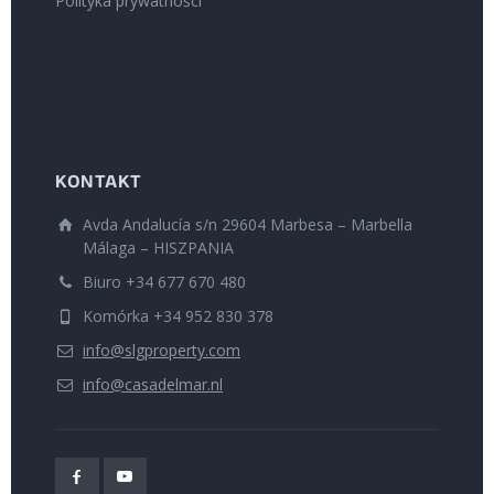
Polityka prywatności
KONTAKT
Avda Andalucía s/n 29604 Marbesa – Marbella
Málaga – HISZPANIA
Biuro +34 677 670 480
Komórka +34 952 830 378
info@slgproperty.com
info@casadelmar.nl