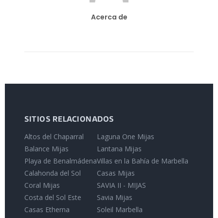
Acerca de
SITIOS RELACIONADOS
Altos del Chaparral
Laguna One Mijas
Balance Mijas
Lantana Mijas
Playa de Benalmádena
Villas en la Bahía de Marbella
Calahonda del Sol
Casas Mijas
Coral Mijas
SAVIA II - MIJAS
Costa del Sol Este
Savia Mijas
Casas Etherna
Soleil Marbella