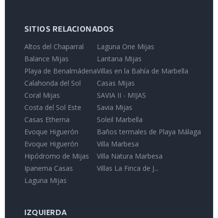
SITIOS RELACIONADOS
Altos del Chaparral
Laguna One Mijas
Balance Mijas
Lantana Mijas
Playa de Benalmádena
Villas en la Bahía de Marbella
Calahonda del Sol
Casas Mijas
Coral Mijas
SAVIA II - MIJAS
Costa del Sol Este
Savia Mijas
Casas Etherna
Soleil Marbella
Evoque Higuerón
Baños termales de Playa Málaga
Evoque Higuerón
Villa Marbesa
Hipódromo de Mijas
Villa Natura Marbesa
Ipanema Casas
Villas La Finca de J...
Laguna Mijas
IZQUIERDA