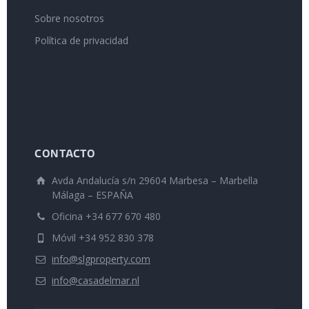
Sobre nosotros
Política de privacidad
CONTACTO
Avda Andalucía s/n 29604 Marbesa – Marbella
Málaga – ESPAÑA
Oficina +34 677 670 480
Móvil +34 952 830 378
info@slgproperty.com
info@casadelmar.nl